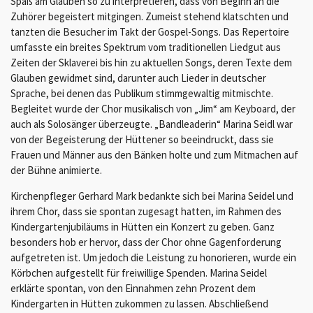
Spaß am Glauben so zu interpretieren, dass von Beginn an die
Zuhörer begeistert mitgingen. Zumeist stehend klatschten und
tanzten die Besucher im Takt der Gospel-Songs. Das Repertoire
umfasste ein breites Spektrum vom traditionellen Liedgut aus
Zeiten der Sklaverei bis hin zu aktuellen Songs, deren Texte dem
Glauben gewidmet sind, darunter auch Lieder in deutscher
Sprache, bei denen das Publikum stimmgewaltig mitmischte.
Begleitet wurde der Chor musikalisch von „Jim“ am Keyboard, der
auch als Solosänger überzeugte. „Bandleaderin“ Marina Seidl war
von der Begeisterung der Hüttener so beeindruckt, dass sie
Frauen und Männer aus den Bänken holte und zum Mitmachen auf
der Bühne animierte.
Kirchenpfleger Gerhard Mark bedankte sich bei Marina Seidel und
ihrem Chor, dass sie spontan zugesagt hatten, im Rahmen des
Kindergartenjubiläums in Hütten ein Konzert zu geben. Ganz
besonders hob er hervor, dass der Chor ohne Gagenforderung
aufgetreten ist. Um jedoch die Leistung zu honorieren, wurde ein
Körbchen aufgestellt für freiwillige Spenden. Marina Seidel
erklärte spontan, von den Einnahmen zehn Prozent dem
Kindergarten in Hütten zukommen zu lassen. Abschließend