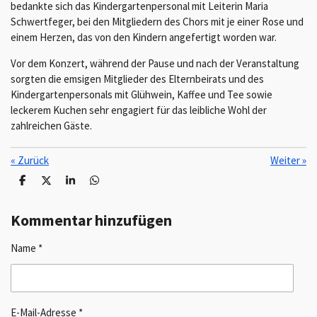
bedankte sich das Kindergartenpersonal mit Leiterin Maria
Schwertfeger, bei den Mitgliedern des Chors mit je einer Rose und
einem Herzen, das von den Kindern angefertigt worden war.
Vor dem Konzert, während der Pause und nach der Veranstaltung
sorgten die emsigen Mitglieder des Elternbeirats und des
Kindergartenpersonals mit Glühwein, Kaffee und Tee sowie
leckerem Kuchen sehr engagiert für das leibliche Wohl der
zahlreichen Gäste.
«
Zurück
Weiter
»
T
T
T
T
e
e
e
e
i
i
i
i
l
l
l
l
Kommentar hinzufügen
e
e
e
e
n
n
n
n
Name *
E-Mail-Adresse *