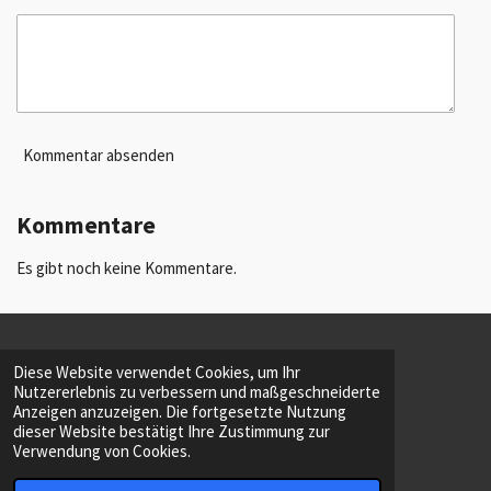
Kommentar absenden
Kommentare
Es gibt noch keine Kommentare.
INTERN
Diese Website verwendet Cookies, um Ihr
© 2023 - 2026 JOY IN BELIEF
Nutzererlebnis zu verbessern und maßgeschneiderte
Mit Unterstützung von
Webador
Anzeigen anzuzeigen. Die fortgesetzte Nutzung
dieser Website bestätigt Ihre Zustimmung zur
Verwendung von Cookies.