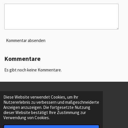
Kommentar absenden
Kommentare
Es gibt noch keine Kommentare.
INTERN
Diese Website verwendet Cookies, um Ihr
© 2023 - 2026 JOY IN BELIEF
Nutzererlebnis zu verbessern und maßgeschneiderte
Mit Unterstützung von
Webador
Anzeigen anzuzeigen. Die fortgesetzte Nutzung
dieser Website bestätigt Ihre Zustimmung zur
Verwendung von Cookies.