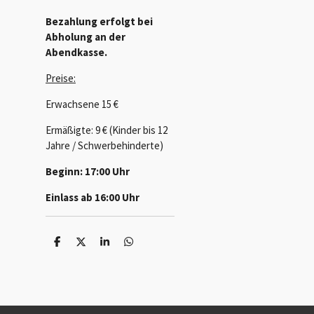
Bezahlung erfolgt bei
Abholung an der
Abendkasse.
Preise:
Erwachsene 15 €
Ermäßigte: 9 € (Kinder bis 12
Jahre / Schwerbehinderte)
Beginn: 17:00 Uhr
Einlass ab 16:00 Uhr
T
T
T
T
e
e
e
e
i
i
i
i
l
l
l
l
e
e
e
e
n
n
n
n