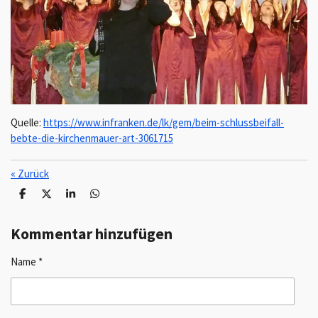
Quelle:
https://www.infranken.de/lk/gem/beim-schlussbeifall-
bebte-die-kirchenmauer-art-3061715
«
Zurück
T
T
T
T
e
e
e
e
i
i
i
i
l
l
l
l
Kommentar hinzufügen
e
e
e
e
n
n
n
n
Name *