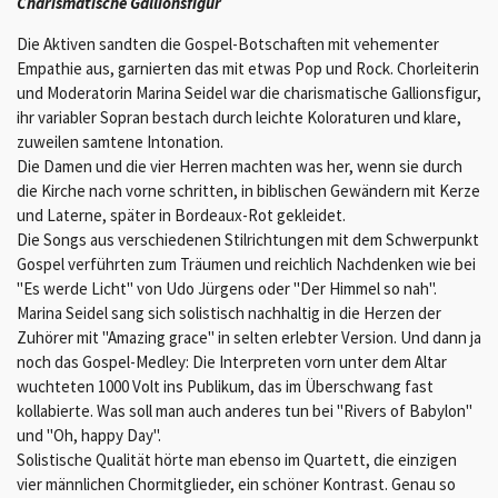
Charismatische Gallionsfigur
Die Aktiven sandten die Gospel-Botschaften mit vehementer
Empathie aus, garnierten das mit etwas Pop und Rock. Chorleiterin
und Moderatorin Marina Seidel war die charismatische Gallionsfigur,
ihr variabler Sopran bestach durch leichte Koloraturen und klare,
zuweilen samtene Intonation.
Die Damen und die vier Herren machten was her, wenn sie durch
die Kirche nach vorne schritten, in biblischen Gewändern mit Kerze
und Laterne, später in Bordeaux-Rot gekleidet.
Die Songs aus verschiedenen Stilrichtungen mit dem Schwerpunkt
Gospel verführten zum Träumen und reichlich Nachdenken wie bei
"Es werde Licht" von Udo Jürgens oder "Der Himmel so nah".
Marina Seidel sang sich solistisch nachhaltig in die Herzen der
Zuhörer mit "Amazing grace" in selten erlebter Version. Und dann ja
noch das Gospel-Medley: Die Interpreten vorn unter dem Altar
wuchteten 1000 Volt ins Publikum, das im Überschwang fast
kollabierte. Was soll man auch anderes tun bei "Rivers of Babylon"
und "Oh, happy Day".
Solistische Qualität hörte man ebenso im Quartett, die einzigen
vier männlichen Chormitglieder, ein schöner Kontrast. Genau so